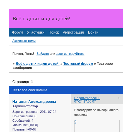
Всё о детях и для детей!
Форум
Участники
Поиск
Регистрация
Войти
Активные темы
Привет, Гость!
Войдите
или
зарегистрируйтесь
.
»
Всё о детях и для детей!
»
Тестовый форум
»
Тестовое
сообщение
Страница:
1
Тестовое сообщение
Поделиться
2011-
1
Наталья Александровна
07-24 17:56:07
Администратор
Благодарим за выбор нашего
Зарегистрирован
: 2011-07-24
сервиса!
Приглашений:
0
Сообщений:
4
0
Уважение:
[+0/-0]
Позитив:
[+0/-0]