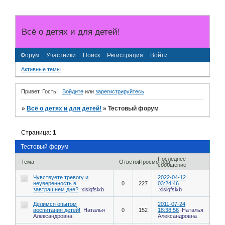
Всё о детях и для детей!
Форум
Участники
Поиск
Регистрация
Войти
Активные темы
Привет, Гость!
Войдите
или
зарегистрируйтесь
.
»
Всё о детях и для детей!
»
Тестовый форум
Страница:
1
Тестовый форум
Последнее
Тема
Ответов
Просмотров
сообщение
Чувствуете тревогу и
2022-04-12
неуверенность в
0
227
03:24:46
завтрашнем дне?
xlslqfslxb
xlslqfslxb
Делимся опытом
2011-07-24
воспитания детей!
Наталья
0
152
18:38:56
Наталья
Александровна
Александровна